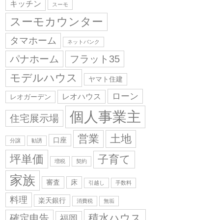
キッチン
スーモ
スーモカウンター
タマホーム
ネットバンク
パナホーム
フラット35
モデルハウス
ヤマト住建
ローン
レオハウス
レオガーデン
個人事業主
住宅展示場
営業
土地
口座
分譲
勧誘
坪単価
子育て
増税
契約
家族
審査
床
引越し
手数料
料理
楽天銀行
消費税
無垢
積水ハウス
確定申告
福岡